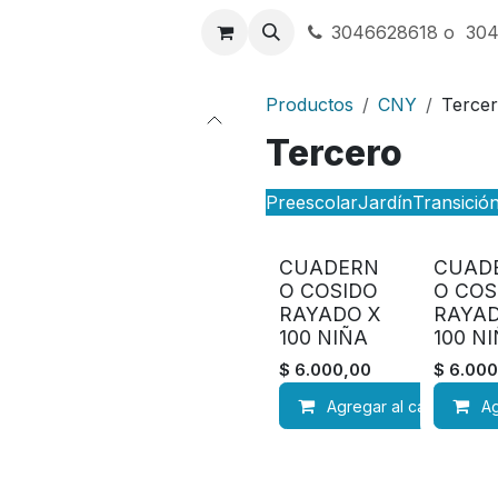
a
Contáctenos
3046628618 o 30
Productos
CNY
Terce
Tercero
Preescolar
Jardín
Transició
CUADERN
CUAD
O COSIDO
O COS
RAYADO X
RAYAD
100 NIÑA
100 N
$
6.000,00
$
6.000
Agregar al carrito
Ag