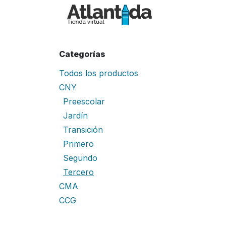
Ir al contenido
Inicio
Tiend
Categorías
Todos los productos
CNY
Preescolar
Jardín
Transición
Primero
Segundo
Tercero
CMA
CCG