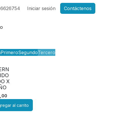
46626754
Iniciar sesión
Contáctenos
ro
n
Primero
Segundo
Tercero
ERN
IDO
O X
IÑO
,00
regar al carrito