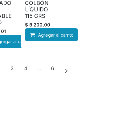
ADO
COLBÓN
LÍQUIDO
ABLE
115 GRS
O
$
8.200,00
,01
Agregar al carrito
regar al carrito
2
3
4
…
6