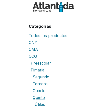
Ir al contenido
Inicio
Tiend
Categorías
Todos los productos
CNY
CMA
CCG
Preescolar
Pimaria
Segundo
Tercero
Cuarto
Quinto
Útiles