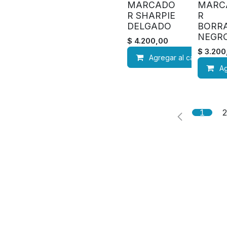
MARCADO
MARC
R SHARPIE
R
DELGADO
BORR
NEGR
$
4.200,00
$
3.200
Agregar al carrito
Ag
1