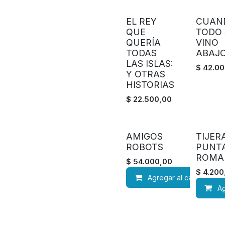
EL REY
CUAN
QUE
TODO 
QUERÍA
VINO
TODAS
ABAJ
LAS ISLAS:
$
42.00
Y OTRAS
HISTORIAS
$
22.500,00
AMIGOS
TIJER
ROBOTS
PUNT
ROMA
$
54.000,00
$
4.200
Agregar al carrito
Ag