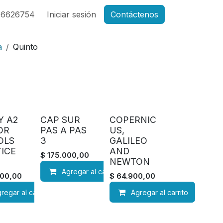
46626754
Iniciar sesión
Contáctenos
a
Quinto
Y A2
CAP SUR
COPERNIC
OR
PAS A PAS
US,
OLS
3
GALILEO
ICE
AND
$
175.000,00
NEWTON
Agregar al carrito
00,00
$
64.900,00
regar al carrito
Agregar al carrito