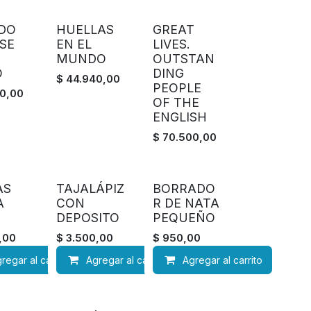
DO
HUELLAS
GREAT
SE
EN EL
LIVES.
MUNDO
OUTSTAN
O
DING
$
44.940,00
PEOPLE
0,00
OF THE
ENGLISH
$
70.500,00
AS
TAJALÁPIZ
BORRADO
A
CON
R DE NATA
DEPOSITO
PEQUEÑO
,00
$
3.500,00
$
950,00
regar al carrito
Agregar al carrito
Agregar al carrito