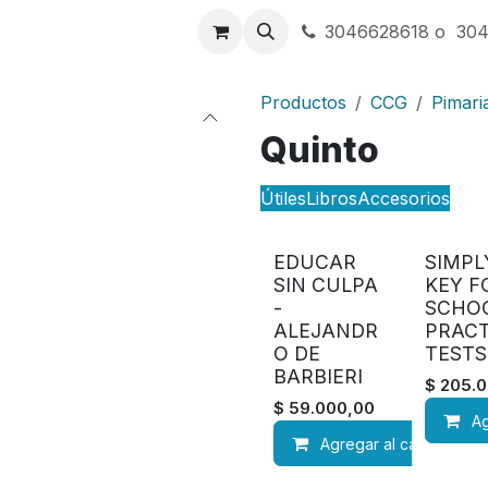
a
Contáctenos
3046628618 o 30
Productos
CCG
Pimari
Quinto
Útiles
Libros
Accesorios
EDUCAR
SIMPL
SIN CULPA
KEY F
-
SCHO
ALEJANDR
PRACT
O DE
TESTS
BARBIERI
$
205.0
$
59.000,00
Ag
Agregar al carrito