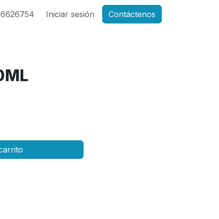
46626754
Iniciar sesión
Contáctenos
00ML
carrito