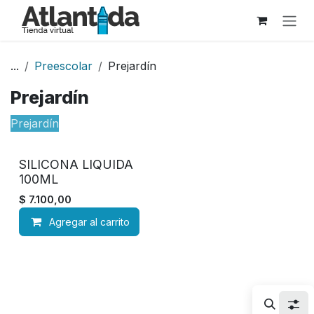
Ir al contenido
...
Preescolar
Prejardín
Prejardín
Prejardín
SILICONA LIQUIDA
100ML
$
7.100,00
Agregar al carrito