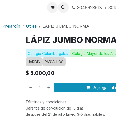
a
Contáctenos
3046628618 o 30
Prejardín
Útiles
LÁPIZ JUMBO NORMA
LÁPIZ JUMBO NORM
Colegio Colombo gales
Colegio Mayor de los An
JARDÍN
PARVULOS
$
3.000,00
Agregar al 
Términos y condiciones
Garantía de devolución de 15 días
después del 21 de julio Envío: 3-5 días hábiles.