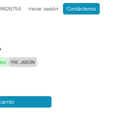
46626754
Iniciar sesión
Contáctenos
A
des
PRE JARDÍN
carrito