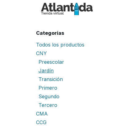
Ir al contenido
Inicio
Tiend
Categorías
Todos los productos
CNY
Preescolar
Jardín
Transición
Primero
Segundo
Tercero
CMA
CCG