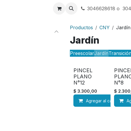
a
Contáctenos
3046628618 o 30
Productos
CNY
Jardín
Jardín
Preescolar
Jardín
Transició
PINCEL
PINCE
PLANO
PLAN
N°12
N°8
$
3.300,00
$
2.300
Agregar al carrito
Ag