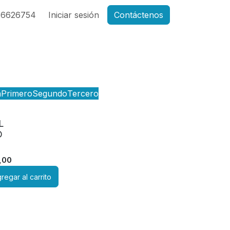
46626754
Iniciar sesión
Contáctenos
n
Primero
Segundo
Tercero
L
O
,00
regar al carrito