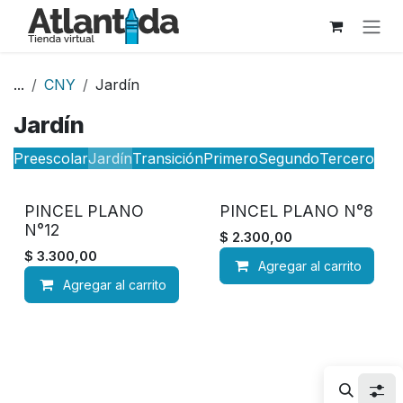
Ir al contenido
...
CNY
Jardín
Jardín
Preescolar
Jardín
Transición
Primero
Segundo
Tercero
PINCEL PLANO
PINCEL PLANO N°8
N°12
$
2.300,00
$
3.300,00
Agregar al carrito
Agregar al carrito