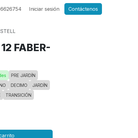
46626754
Iniciar sesión
Contáctenos
ASTELL
12 FABER-
des
PRE JARDÍN
NO
DECIMO
JARDÍN
E
TRANSICIÓN
carrito