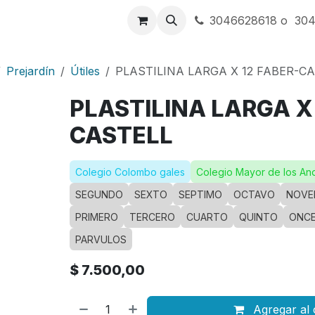
a
Contáctenos
3046628618 o 30
Prejardín
Útiles
PLASTILINA LARGA X 12 FABER-C
PLASTILINA LARGA X 
CASTELL
Colegio Colombo gales
Colegio Mayor de los An
SEGUNDO
SEXTO
SEPTIMO
OCTAVO
NOVE
PRIMERO
TERCERO
CUARTO
QUINTO
ONC
PARVULOS
$
7.500,00
Agregar al 