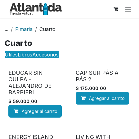
Ir al contenido
...
Pimaria
Cuarto
Cuarto
Útiles
Libros
Accesorios
EDUCAR SIN
CAP SUR PÁS A
CULPA -
PÁS 2
ALEJANDRO DE
$
175.000,00
BARBIERI
Agregar al carrito
$
59.000,00
Agregar al carrito
ENERGY ISLAND
LIVING WITH